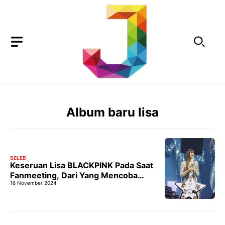
Langsung
ke
isi
Album baru lisa
SELEB
Keseruan Lisa BLACKPINK Pada Saat
Fanmeeting, Dari Yang Mencoba
16 November 2024
Makan Rendang Sampai Bocoran
Album Barunya