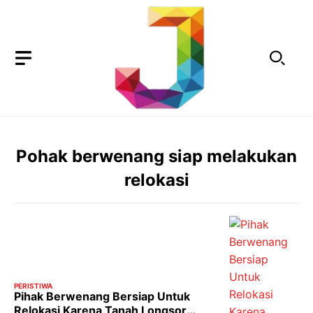
Langsung
ke
isi
Pohak berwenang siap melakukan
relokasi
PERISTIWA
Pihak Berwenang Bersiap Untuk
Relokasi Karena Tanah Longsor