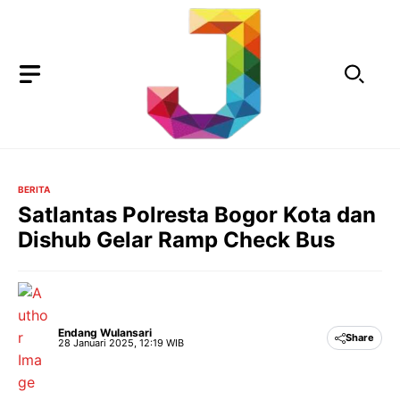
Langsung
ke
isi
BERITA
Satlantas Polresta Bogor Kota dan
Dishub Gelar Ramp Check Bus
Endang Wulansari
Share
28 Januari 2025, 12:19 WIB