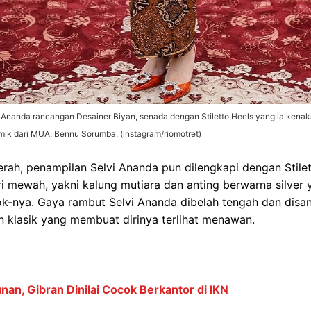
 Ananda rancangan Desainer Biyan, senada dengan Stiletto Heels yang ia kenak
ik dari MUA, Bennu Sorumba. (instagram/riomotret)
rah, penampilan Selvi Ananda pun dilengkapi dengan Stile
i mewah, yakni kalung mutiara dan anting berwarna silver 
-nya. Gaya rambut Selvi Ananda dibelah tengah dan disan
 klasik yang membuat dirinya terlihat menawan.
n, Gibran Dinilai Cocok Berkantor di IKN