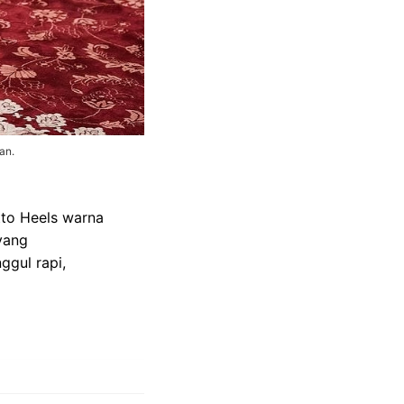
an.
tto Heels warna
yang
ggul rapi,