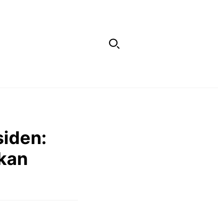
siden:
kan