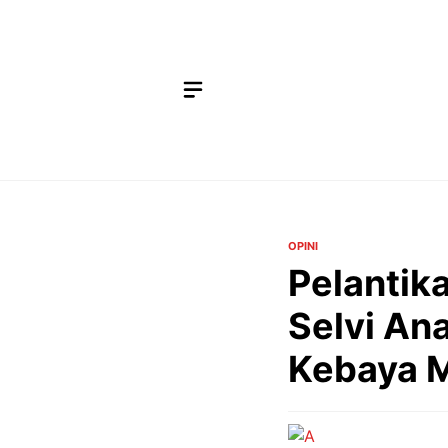
Langsung
ke
isi
OPINI
Pelantik
Selvi An
Kebaya 