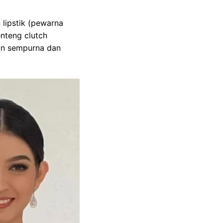
lipstik (pewarna
enteng clutch
in sempurna dan