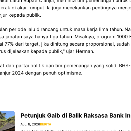
kal calon Bupati Cianjur, meminta tim pemenangan untuk
gerak di akar rumput. Ia juga menekankan pentingnya menj
jur kepada publik.
an periode lalu dirancang untuk masa kerja lima tahun. N
sa jabatan saya hanya tiga tahun. Misalnya, program 1000
ai 77% dari target, jika dihitung secara proporsional, suda
arus dijelaskan kepada publik," ujar Herman.
 dari partai politik dan tim pemenangan yang solid, BHS-
Cianjur 2024 dengan penuh optimisme.
Petunjuk Gaib di Balik Raksasa Bank I
Agu. 8, 2026
BERITA