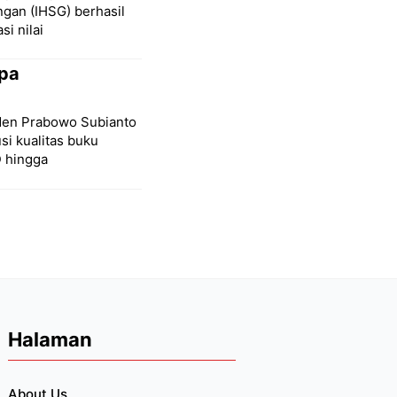
gan (IHSG) berhasil
i nilai
pa
den Prabowo Subianto
i kualitas buku
D hingga
Halaman
About Us