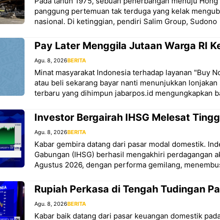
Pada tahun 1975, sebuah penerbangan menuju Hong
panggung pertemuan tak terduga yang kelak mengub
nasional. Di ketinggian, pendiri Salim Group, Sudono
Pay Later Menggila Jutaan Warga RI K
Agu. 8, 2026
BERITA
Minat masyarakat Indonesia terhadap layanan "Buy N
atau beli sekarang bayar nanti menunjukkan lonjakan 
terbaru yang dihimpun jabarpos.id mengungkapkan 
Investor Bergairah IHSG Melesat Tingg
Agu. 8, 2026
BERITA
Kabar gembira datang dari pasar modal domestik. In
Gabungan (IHSG) berhasil mengakhiri perdagangan ak
Agustus 2026, dengan performa gemilang, menembu
Rupiah Perkasa di Tengah Tudingan P
Agu. 8, 2026
BERITA
Kabar baik datang dari pasar keuangan domestik pad