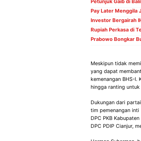
Petunjuk Gaib di Bal
Pay Later Menggila 
Investor Bergairah 
Rupiah Perkasa di 
Prabowo Bongkar Bu
Meskipun tidak memil
yang dapat membant
kemenangan BHS-I. Ka
hingga ranting untu
Dukungan dari parta
tim pemenangan inti 
DPC PKB Kabupaten Ci
DPC PDIP Cianjur, m