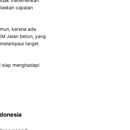
 tidak meremehkan
elaskan capaian
amun, karena ada
 KM Jalan beton, yang
h melampaui target.
I siap menghadapi
ndonesia