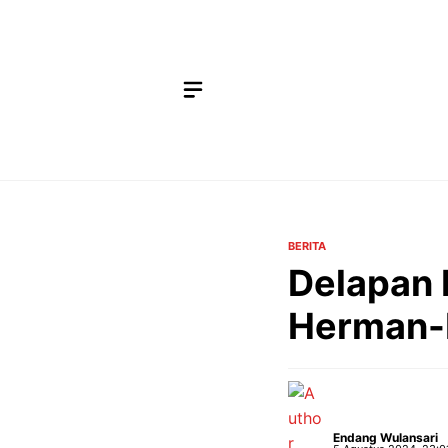
Langsung
ke
isi
BERITA
Delapan 
Herman-I
Endang Wulansari