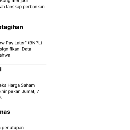
 Kong menjadi
ah lanskap perbankan
etagihan
ow Pay Later" (BNPL)
signifikan. Data
bahwa
i
deks Harga Saham
hir pekan Jumat, 7
s
anas
a penutupan