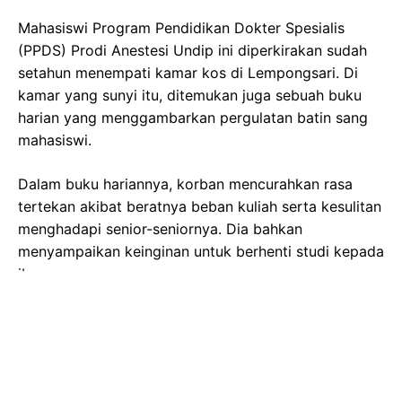
Mahasiswi Program Pendidikan Dokter Spesialis
(PPDS) Prodi Anestesi Undip ini diperkirakan sudah
setahun menempati kamar kos di Lempongsari. Di
kamar yang sunyi itu, ditemukan juga sebuah buku
harian yang menggambarkan pergulatan batin sang
mahasiswi.
Dalam buku hariannya, korban mencurahkan rasa
tertekan akibat beratnya beban kuliah serta kesulitan
menghadapi senior-seniornya. Dia bahkan
menyampaikan keinginan untuk berhenti studi kepada
ibunya.
"Dia mungkin kan sudah komunikasi sama ibunya
karena lihat buku hariannya itu kan kelihatannya
merasa berat dalam arti itu pelajarannya berat,
dengan senior-seniornya itu berat," ungkap Agus.