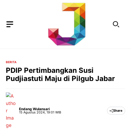
Langsung
ke
isi
BERITA
PDIP Pertimbangkan Susi
Pudjiastuti Maju di Pilgub Jabar
Endang Wulansari
Share
15 Agustus 2024, 19:01 WIB