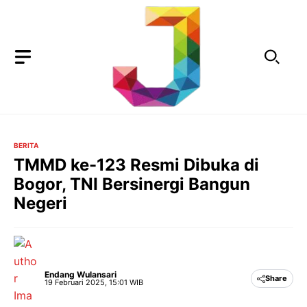
Langsung
ke
isi
BERITA
TMMD ke-123 Resmi Dibuka di
Bogor, TNI Bersinergi Bangun
Negeri
Endang Wulansari
Share
19 Februari 2025, 15:01 WIB