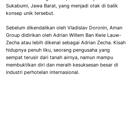
Sukabumi, Jawa Barat, yang menjadi otak di balik
konsep unik tersebut.
Sebelum dikendalikan oleh Vladislav Doronin, Aman
Group didirikan oleh Adrian Willem Ban Kwie Lauw-
Zecha atau lebih dikenal sebagai Adrian Zecha. Kisah
hidupnya penuh liku, seorang pengusaha yang
sempat terusir dari tanah airnya, namun mampu
membuktikan diri dan meraih kesuksesan besar di
industri perhotelan internasional.
Gambar Istimewa : awsimages.detik.net.id
Adrian Zecha mendirikan Aman Resort pertama kali
pada tahun 1988, dan kini telah beroperasi di 20
negara. Ia lahir dari keluarga Tionghoa terpandang