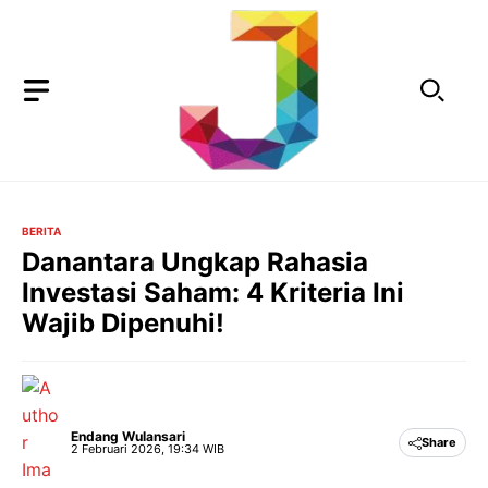
Langsung
ke
isi
BERITA
Danantara Ungkap Rahasia
Investasi Saham: 4 Kriteria Ini
Wajib Dipenuhi!
Endang Wulansari
Share
2 Februari 2026, 19:34 WIB