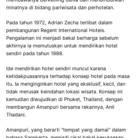
Ide mendirikan hotel sendiri muncul karena
ketidakpuasannya terhadap konsep hotel pada masa
itu. Ia menginginkan hotel yang eksklusif, kecil, dan
tidak merusak keindahan lokasi wisata. Konsep ini
kemudian diwujudkan di Phuket, Thailand, dengan
membangun Amanpuri bersama rekannya, Anil
Thadani.
Amanpuri, yang berarti "tempat yang damai" dalam
bahasa Sanskerta, menjadi cikal bakal kesuksesan
Aman Resorts. Dengan jumlah kamar yang terbatas,
Amanpuri menawarkan pelayanan yang personal dan
eksklusif kepada para tamu. Strategi ini terbukti
berhasil dan membuat Aman Resorts semakin dikenal
di seluruh dunia.
Kini, Aman Resorts telah menjadi salah satu