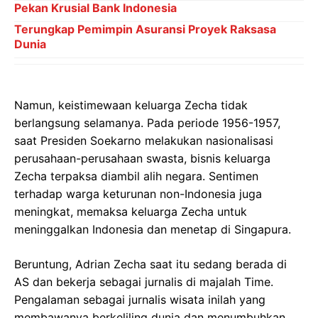
saat Presiden Soekarno melakukan nasionalisasi
perusahaan-perusahaan swasta, bisnis keluarga
Zecha terpaksa diambil alih negara. Sentimen
terhadap warga keturunan non-Indonesia juga
meningkat, memaksa keluarga Zecha untuk
meninggalkan Indonesia dan menetap di Singapura.
Beruntung, Adrian Zecha saat itu sedang berada di
AS dan bekerja sebagai jurnalis di majalah Time.
Pengalaman sebagai jurnalis wisata inilah yang
membawanya berkeliling dunia dan menumbuhkan
minatnya di bidang pariwisata dan perhotelan.
Pada tahun 1972, Adrian Zecha terlibat dalam
pembangunan Regent International Hotels.
Pengalaman ini menjadi bekal berharga sebelum
akhirnya ia memutuskan untuk mendirikan hotel
sendiri pada tahun 1988.