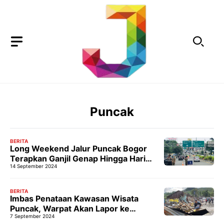
Langsung
ke
isi
Puncak
BERITA
Long Weekend Jalur Puncak Bogor
Terapkan Ganjil Genap Hingga Hari
14 September 2024
Senin
BERITA
Imbas Penataan Kawasan Wisata
Puncak, Warpat Akan Lapor ke
7 September 2024
Ombudsman