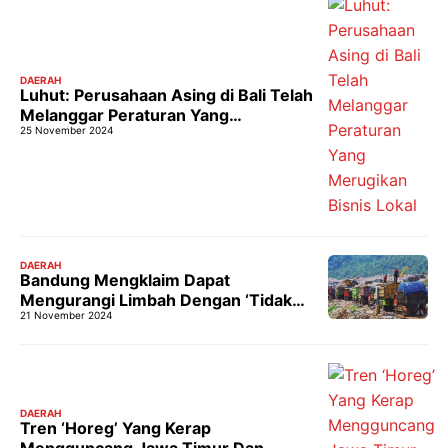
DAERAH
Luhut: Perusahaan Asing di Bali Telah
Melanggar Peraturan Yang
25 November 2024
Merugikan Bisnis Lokal
DAERAH
Bandung Mengklaim Dapat
Mengurangi Limbah Dengan ‘Tidak
21 November 2024
ada penyortiran, tidak ada
pengambilan’
DAERAH
Tren ‘Horeg’ Yang Kerap
Mengguncang Jawa Timur Dan