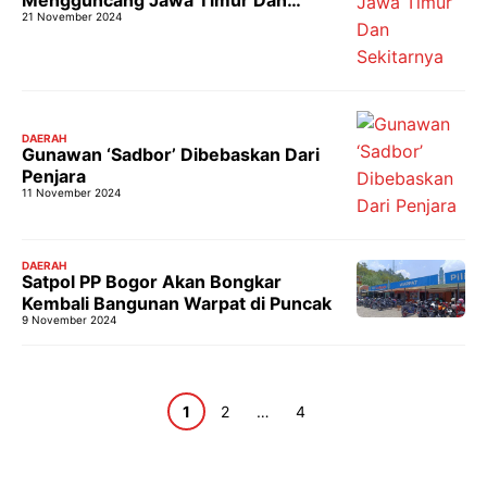
21 November 2024
Sekitarnya
DAERAH
Gunawan ‘Sadbor’ Dibebaskan Dari
Penjara
11 November 2024
DAERAH
Satpol PP Bogor Akan Bongkar
Kembali Bangunan Warpat di Puncak
9 November 2024
Halaman
Halaman
Halaman
1
2
…
4