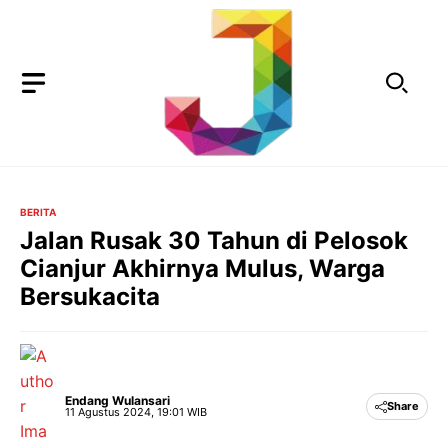
Langsung
ke
isi
BERITA
Jalan Rusak 30 Tahun di Pelosok
Cianjur Akhirnya Mulus, Warga
Bersukacita
Endang Wulansari
Share
11 Agustus 2024, 19:01 WIB