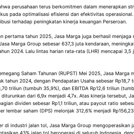
ahwa perusahaan terus berkomitmen dalam menerapkan str
us pada optimalisasi efisiensi dan efektivitas operasional. 
ibusi terhadap peningkatan kinerja keuangan Perseroan.
 pertama tahun 2025, Jasa Marga juga berhasil menjaga re
ol Jasa Marga Group sebesar 637,3 juta kendaraan, meningk
hun 2024. Lalu lintas harian rata-rata (LHR) mencapai 3,5 
megang Saham Tahunan (RUPST) Mei 2025, Jasa Marga me
uk tahun 2024, dengan Pendapatan Usaha sebesar Rp18,7 tr
3,70 triliun (tumbuh 35,9%), dan EBITDA Rp12,6 triliun (tum
 diturunkan dari 6,9x menjadi 4,7x. Atas kinerja tersebut, 
n dividen sebesar Rp1,1 triliun, atau payout ratio sebes
 per lembar saham (DPS) melonjak 312,6% menjadi Rp156,23
er
di industri jalan tol, Jasa Marga Group mengoperasikan j
tasikan 43% jalan tol beroperasi di seluruh Indonesia, den