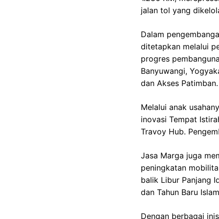
jalan tol yang dikel
Dalam pengembangan 
ditetapkan melalui p
progres pembangunan 
Banyuwangi, Yogyaka
dan Akses Patimban.
Melalui anak usahan
inovasi Tempat Istir
Travoy Hub. Pengemb
Jasa Marga juga mem
peningkatan mobilita
balik Libur Panjang 
dan Tahun Baru Isla
Dengan berbagai inis