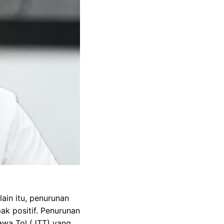
ain itu, penurunan
k positif. Penurunan
jawa Tol (JTT) yang