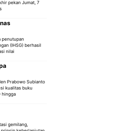
hir pekan Jumat, 7
s
anas
a penutupan
gan (IHSG) berhasil
i nilai
pa
den Prabowo Subianto
i kualitas buku
D hingga
asi gemilang,
prinsip keberlanjutan.