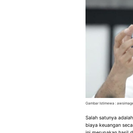
Gambar Istimewa : awsimages
Salah satunya adala
biaya keuangan seca
ini merupakan hasil 