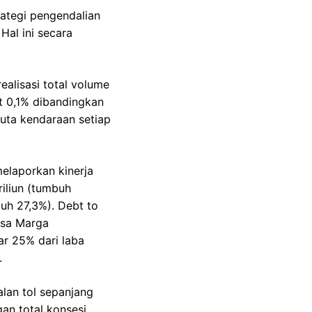
ategi pengendalian
Hal ini secara
alisasi total volume
at 0,1% dibandingkan
juta kendaraan setiap
laporkan kinerja
iliun (tumbuh
buh 27,3%). Debt to
Jasa Marga
ar 25% dari laba
.
alan tol sepanjang
gan total konsesi