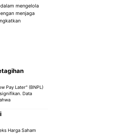
n dalam mengelola
dengan menjaga
ingkatkan
etagihan
ow Pay Later" (BNPL)
signifikan. Data
bahwa
i
deks Harga Saham