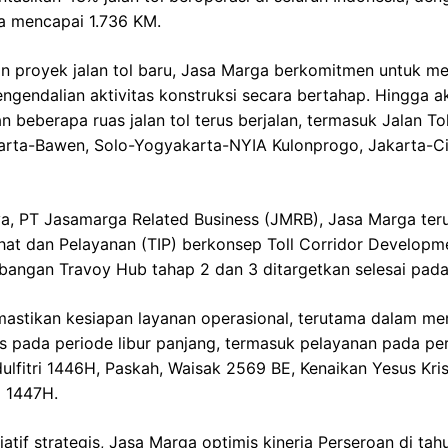
ola mencapai 1.736 KM.
proyek jalan tol baru, Jasa Marga berkomitmen untuk me
engendalian aktivitas konstruksi secara bertahap. Hingga a
beberapa ruas jalan tol terus berjalan, termasuk Jalan To
rta-Bawen, Solo-Yogyakarta-NYIA Kulonprogo, Jakarta-Cik
ya, PT Jasamarga Related Business (JMRB), Jasa Marga t
ahat dan Pelayanan (TIP) berkonsep Toll Corridor Developm
angan Travoy Hub tahap 2 dan 3 ditargetkan selesai pada
astikan kesiapan layanan operasional, terutama dalam men
s pada periode libur panjang, termasuk pelayanan pada pe
Idulfitri 1446H, Paskah, Waisak 2569 BE, Kenaikan Yesus Kri
m 1447H.
iatif strategis, Jasa Marga optimis kinerja Perseroan di ta