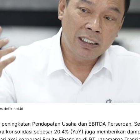
.detik.net.id
h peningkatan Pendapatan Usaha dan EBITDA Perseroan. Sel
ra konsolidasi sebesar 20,4% (YoY) juga memberikan dampa
dari aksi korporasi Equity Financing di PT Jasamarga Trans