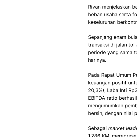
Rivan menjelaskan b
beban usaha serta fok
keseluruhan berkontr
Sepanjang enam bulan
transaksi di jalan t
periode yang sama ta
harinya.
Pada Rapat Umum Pe
keuangan positif unt
20,3%), Laba Inti Rp
EBITDA ratio berhasil
mengumumkan pembagia
bersih, dengan nilai
Sebagai
market lead
1.286 KM, merepresen