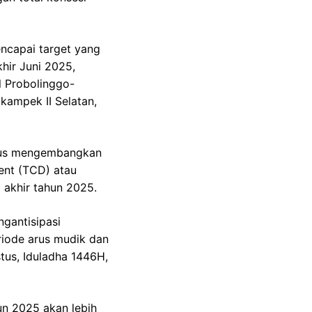
ncapai target yang
khir Juni 2025,
l Probolinggo-
ampek II Selatan,
erus mengembangkan
ent (TCD) atau
 akhir tahun 2025.
gantisipasi
riode arus mudik dan
stus, Iduladha 1446H,
hun 2025 akan lebih