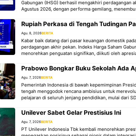
Gabungan (IHSG) berhasil mengakhiri perdagangan ak
Agustus 2026, dengan performa gemilang, menembu
Rupiah Perkasa di Tengah Tudingan P
Agu. 8, 2026
BERITA
Kabar baik datang dari pasar keuangan domestik pad
perdagangan akhir pekan. Indeks Harga Saham Gabun
menorehkan penguatan signifikan, diikuti oleh apresias
Prabowo Bongkar Buku Sekolah Ada A
Agu. 7, 2026
BERITA
Pemerintah Indonesia di bawah kepemimpinan Presi
tengah menggodok rencana ambisius untuk merevolus
pelajaran di seluruh jenjang pendidikan, mulai dari S
Unilever Sabet Gelar Prestisius Ini
Agu. 7, 2026
BERITA
PT Unilever Indonesia Tbk kembali menorehkan prest
menegaskan posisinya sebagai pionir dalam integrasi 