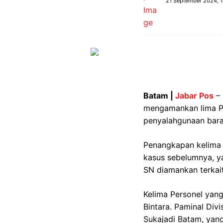
21 September 2024, 1
Batam |
Jabar Pos
– 
mengamankan lima Pe
penyalahgunaan bara
Penangkapan kelima 
kasus sebelumnya, y
SN diamankan terkai
Kelima Personel yan
Bintara. Paminal Di
Sukajadi Batam, yan