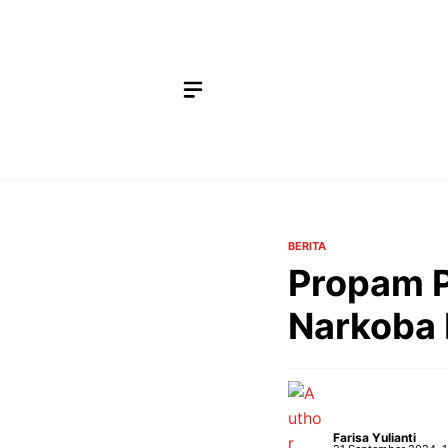
Langsung
ke
isi
BERITA
Propam P
Narkoba 
Farisa Yulianti