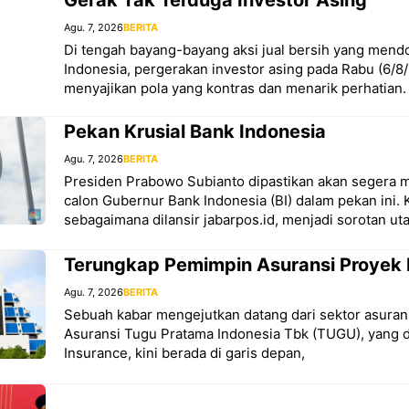
Gerak Tak Terduga Investor Asing
Agu. 7, 2026
BERITA
Di tengah bayang-bayang aksi jual bersih yang mend
Indonesia, pergerakan investor asing pada Rabu (6/8/
menyajikan pola yang kontras dan menarik perhatian.
Pekan Krusial Bank Indonesia
Agu. 7, 2026
BERITA
Presiden Prabowo Subianto dipastikan akan segera
calon Gubernur Bank Indonesia (BI) dalam pekan ini. Ka
sebagaimana dilansir jabarpos.id, menjadi sorotan u
Terungkap Pemimpin Asuransi Proyek
Agu. 7, 2026
BERITA
Sebuah kabar mengejutkan datang dari sektor asurans
Asuransi Tugu Pratama Indonesia Tbk (TUGU), yang d
Insurance, kini berada di garis depan,