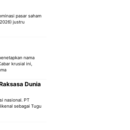
ominasi pasar saham
2026) justru
 menetapkan nama
bar krusial ini,
tama
 Raksasa Dunia
i nasional. PT
ikenal sebagai Tugu