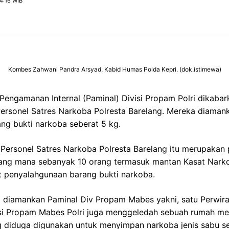
4:16 WIB
Kombes Zahwani Pandra Arsyad, Kabid Humas Polda Kepri. (dok.istimewa)
Pengamanan Internal (Paminal) Divisi Propam Polri dikabar
rsonel Satres Narkoba Polresta Barelang. Mereka diamank
ng bukti narkoba seberat 5 kg.
Personel Satres Narkoba Polresta Barelang itu merupaka
ang mana sebanyak 10 orang termasuk mantan Kasat Nark
t penyalahgunaan barang bukti narkoba.
g diamankan Paminal Div Propam Mabes yakni, satu Perwir
visi Propam Mabes Polri juga menggeledah sebuah rumah me
g diduga digunakan untuk menyimpan narkoba jenis sabu s