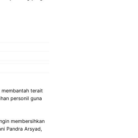
k membantah terait
ihan personil guna
 ingin membersihkan
ni Pandra Arsyad,