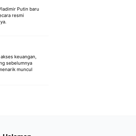
Vladimir Putin baru
ecara resmi
ya.
p akses keuangan,
ang sebelumnya
menarik muncul