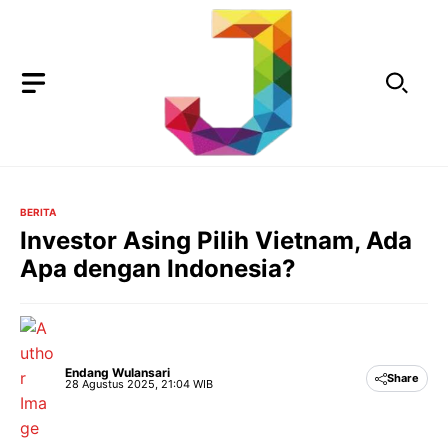
Langsung
ke
isi
BERITA
Investor Asing Pilih Vietnam, Ada
Apa dengan Indonesia?
Endang Wulansari
Share
28 Agustus 2025, 21:04 WIB