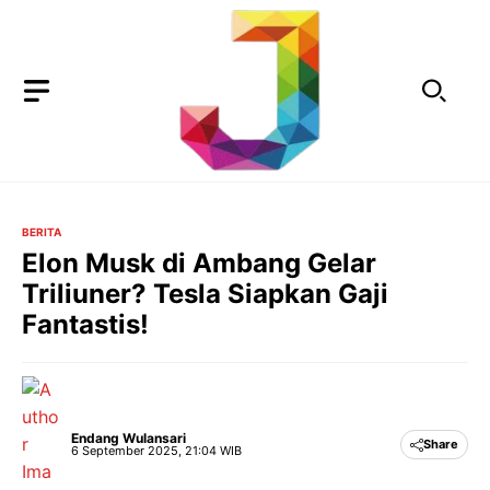
Langsung
ke
isi
BERITA
Elon Musk di Ambang Gelar
Triliuner? Tesla Siapkan Gaji
Fantastis!
Endang Wulansari
Share
6 September 2025, 21:04 WIB