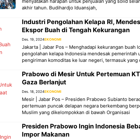
menyatakan harapan untuk penjualan yang solid sel
akhir tahun. Budihardjo Iduansjah,
Industri Pengolahan Kelapa RI, Mend
Ekspor Buah di Tengah Kekurangan
Des. 19, 2024
EKONOMI
Jakarta | Jabar Pos – Menghadapi kekurangan buah lok
pengolahan kelapa Indonesia mendesak pemerintah 
pengiriman komoditas ke luar negeri, termasuk yang 
Prabowo di Mesir Untuk Pertemuan KTT
Gaza Berlanjut
Des. 18, 2024
EKONOMI
Mesir | Jabar Pos – Presiden Prabowo Subianto berad
pertemuan puncak delapan negara berkembang berp
Muslim yang dikelompokkan di bawah Organisasi
Presiden Prabowo Ingin Indonesia Beb
Impor Makanan