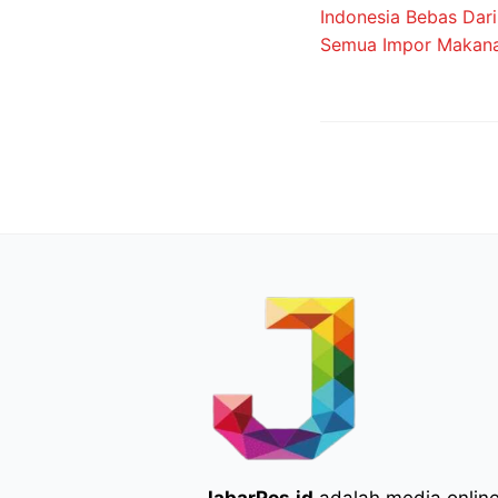
JabarPos.id
adalah media onlin