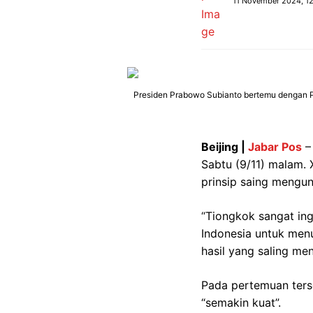
11 November 2024, 12
Presiden Prabowo Subianto bertemu dengan Pres
Beijing |
Jabar Pos
– 
Sabtu (9/11) malam.
prinsip saing mengu
“Tiongkok sangat in
Indonesia untuk menu
hasil yang saling m
Pada pertemuan ters
“semakin kuat”.