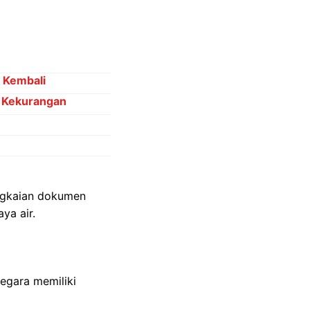
 Kembali
h Kekurangan
angkaian dokumen
ya air.
egara memiliki