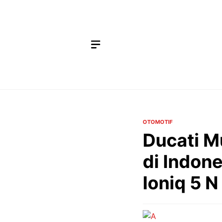
Langsung
ke
isi
OTOMOTIF
Ducati M
di Indon
Ioniq 5 N