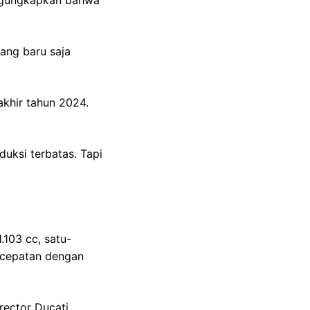
engungkapkan bahwa
yang baru saja
akhir tahun 2024.
duksi terbatas. Tapi
.103 cc, satu-
ercepatan dengan
rector Ducati