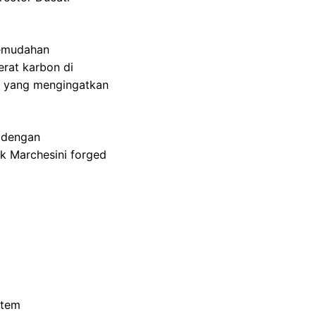
kemudahan
erat karbon di
an yang mengingatkan
n dengan
k Marchesini forged
stem