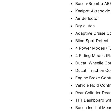
Bosch-Brembo ABS
Knalpot Akrapovic
Air deflector
Dry clutch
Adaptive Cruise Co
Blind Spot Detecti
4 Power Modes (Fu
4 Riding Modes (Ra
Ducati Wheelie Con
Ducati Traction Co
Engine Brake Cont
Vehicle Hold Contr
Rear Cylinder Deac
TFT Dashboard wit
Bosch Inertial Mea