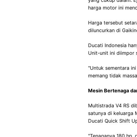
yang cukup dalam. E
harga motor ini menc
Harga tersebut setar
diluncurkan di Gaiki
Ducati Indonesia han
Unit-unit ini diimpor
"Untuk sementara ini
memang tidak massal 
Mesin Bertenaga dan
Multistrada V4 RS di
satunya di keluarga 
Ducati Quick Shift 
"Tenaganya 180 hp, d