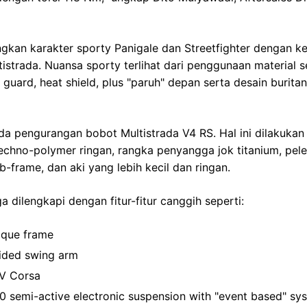
gkan karakter sporty Panigale dan Streetfighter dengan 
istrada. Nuansa sporty terlihat dari penggunaan material s
guard, heat shield, plus "paruh" depan serta desain burit
da pengurangan bobot Multistrada V4 RS. Hal ini dilakuka
chno-polymer ringan, rangka penyangga jok titanium, pele
ub-frame, dan aki yang lebih kecil dan ringan.
a dilengkapi dengan fitur-fitur canggih seperti:
que frame
sided swing arm
IV Corsa
0 semi-active electronic suspension with "event based" sy