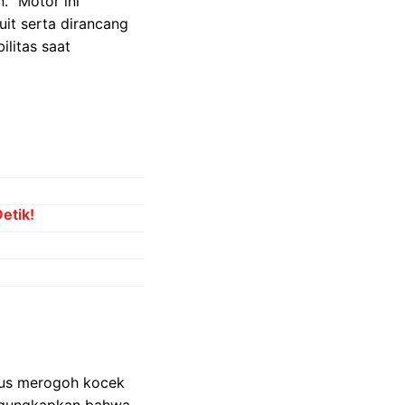
. "Motor ini
it serta dirancang
litas saat
etik!
rus merogoh kocek