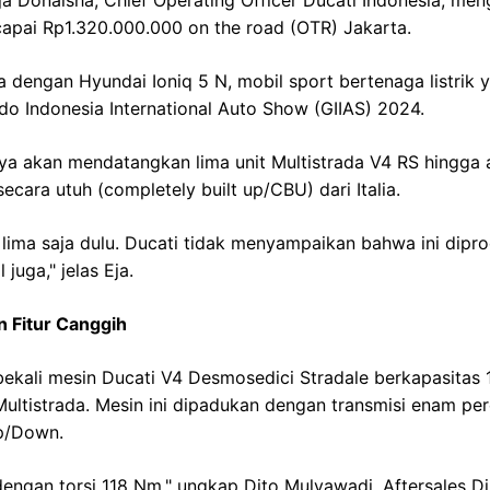
ja Donalsha, Chief Operating Officer Ducati Indonesia, m
apai Rp1.320.000.000 on the road (OTR) Jakarta.
a dengan Hyundai Ioniq 5 N, mobil sport bertenaga listrik 
ndo Indonesia International Auto Show (GIIAS) 2024.
ya akan mendatangkan lima unit Multistrada V4 RS hingga 
 secara utuh (completely built up/CBU) dari Italia.
 lima saja dulu. Ducati tidak menyampaikan bahwa ini dipro
juga," jelas Eja.
 Fitur Canggih
bekali mesin Ducati V4 Desmosedici Stradale berkapasitas 1
Multistrada. Mesin ini dipadukan dengan transmisi enam p
Up/Down.
engan torsi 118 Nm," ungkap Dito Mulyawadi, Aftersales Di