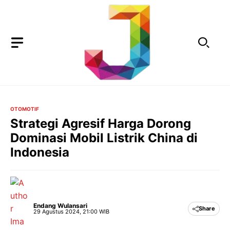
Langsung
ke
isi
OTOMOTIF
Strategi Agresif Harga Dorong
Dominasi Mobil Listrik China di
Indonesia
Endang Wulansari
Share
29 Agustus 2024, 21:00 WIB