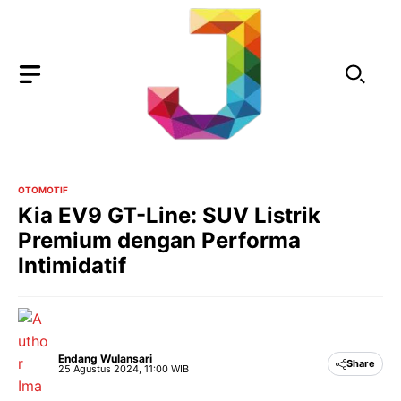
Langsung
ke
isi
OTOMOTIF
Kia EV9 GT-Line: SUV Listrik
Premium dengan Performa
Intimidatif
Endang Wulansari
Share
25 Agustus 2024, 11:00 WIB