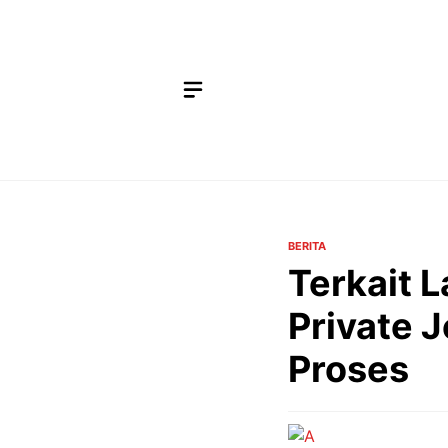
Langsung
ke
isi
BERITA
Terkait L
Private J
Proses