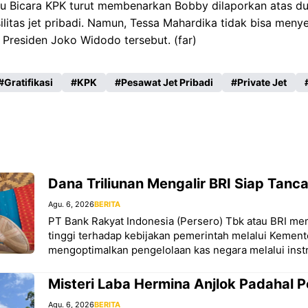
ru Bicara KPK turut membenarkan Bobby dilaporkan atas d
silitas jet pribadi. Namun, Tessa Mahardika tidak bisa meny
Presiden Joko Widodo tersebut. (far)
Gratifikasi
KPK
Pesawat Jet Pribadi
Private Jet
Dana Triliunan Mengalir BRI Siap Tanc
Agu. 6, 2026
BERITA
PT Bank Rakyat Indonesia (Persero) Tbk atau BRI me
tinggi terhadap kebijakan pemerintah melalui Kemen
mengoptimalkan pengelolaan kas negara melalui in
Misteri Laba Hermina Anjlok Padahal 
Agu. 6, 2026
BERITA