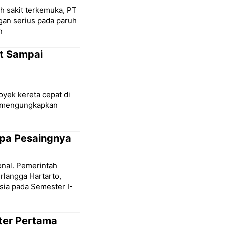
ah sakit terkemuka, PT
gan serius pada paruh
n
at Sampai
oyek kereta cepat di
a mengungkapkan
apa Pesaingnya
onal. Pemerintah
rlangga Hartarto,
a pada Semester I-
ter Pertama