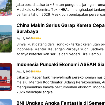
jabarpos.id, Jakarta – Emiten pengelola jaringan rum
Medikaloka Hermina Tbk. (HEAL), menghadapi tantan
pertama tahun 2026. Meskipun pendapatan perseroa
China Makin Serius Garap Kereta Cep
Surabaya
Agu. 5, 2026
BERITA
Sinyal kuat datang dari Tiongkok terkait kelanjutan pr
Indonesia. Menteri Keuangan Purbaya Yudhi Sadew
adanya ketertarikan serius dari Negeri Tirai Bambu
Indonesia Puncaki Ekonomi ASEAN Si
Agu. 5, 2026
BERITA
Jakarta – Kabar baik menyelimuti perekonomian nasi
melalui Menteri Koordinator Bidang Perekonomian, Ai
mengumumkan bahwa pertumbuhan ekonomi Indonesi
2026 mencapai angka
BNI Ungkap Angka Fantastis di Semes