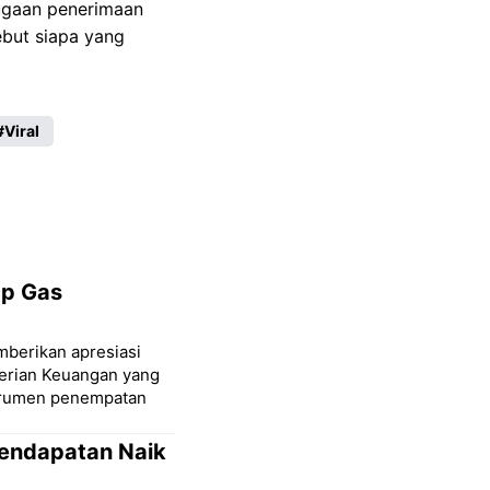
ugaan penerimaan
ebut siapa yang
Viral
ap Gas
mberikan apresiasi
terian Keuangan yang
strumen penempatan
Pendapatan Naik