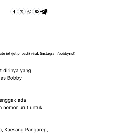
et (jet pribadi) viral. (instagram/bobbynst)
 dirinya yang
egas Bobby
a enggak ada
an nomor urut untuk
ya, Kaesang Pangarep,