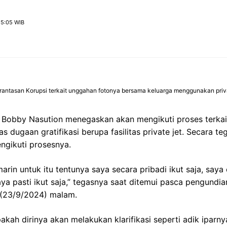
15:05 WIB
ntasan Korupsi terkait unggahan fotonya bersama keluarga menggunakan private j
 Bobby Nasution menegaskan akan mengikuti proses terkait
s dugaan gratifikasi berupa fasilitas private jet. Secara t
gikuti prosesnya.
rin untuk itu tentunya saya secara pribadi ikut saja, say
ya pasti ikut saja,” tegasnya saat ditemui pasca pengundi
 (23/9/2024) malam.
pakah dirinya akan melakukan klarifikasi seperti adik iparn