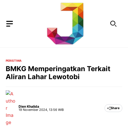
Langsung
ke
isi
PERISTIWA
BMKG Memperingatkan Terkait
Aliran Lahar Lewotobi
Dien Khalida
Share
19 November 2024, 13:56 WIB