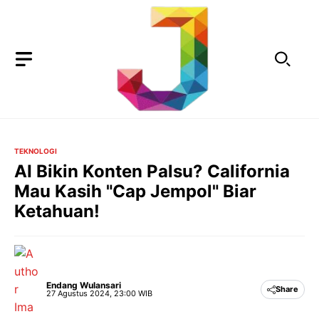
Langsung
ke
isi
TEKNOLOGI
AI Bikin Konten Palsu? California
Mau Kasih "Cap Jempol" Biar
Ketahuan!
Endang Wulansari
Share
27 Agustus 2024, 23:00 WIB