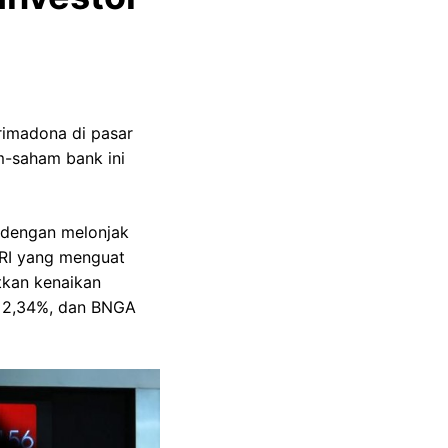
rimadona di pasar
m-saham bank ini
 dengan melonjak
BRI yang menguat
tkan kenaikan
k 2,34%, dan BNGA