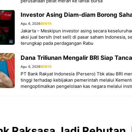
perusahaan pelat merah ke lantai bursa
Investor Asing Diam-diam Borong Saha
Agu. 6, 2026
BERITA
Jakarta – Meskipun investor asing secara keseluruh
aksi jual bersih (net sell) di pasar saham Indonesia, 
terungkap pada perdagangan Rabu
Dana Triliunan Mengalir BRI Siap Tanc
Agu. 6, 2026
BERITA
PT Bank Rakyat Indonesia (Persero) Tbk atau BRI me
tinggi terhadap kebijakan pemerintah melalui Kemen
mengoptimalkan pengelolaan kas negara melalui in
k Raksasa Jadi Rebutan, 