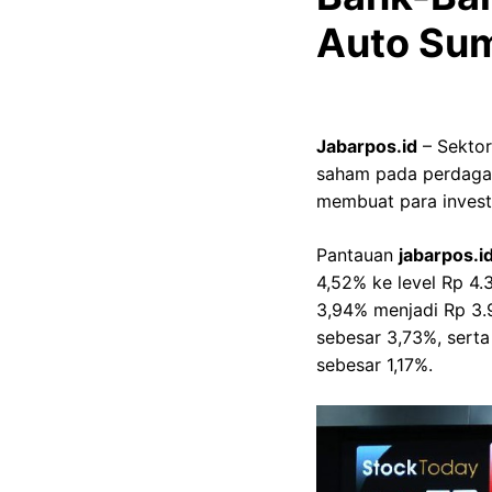
Auto Sum
Jabarpos.id
– Sektor
saham pada perdagang
membuat para invest
Pantauan
jabarpos.i
4,52% ke level Rp 4.
3,94% menjadi Rp 3.9
sebesar 3,73%, serta
sebesar 1,17%.