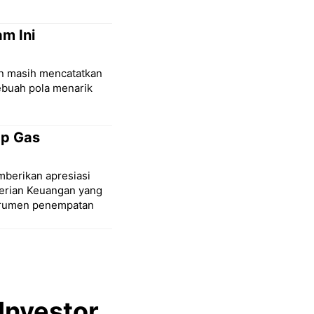
m Ini
an masih mencatatkan
sebuah pola menarik
ap Gas
mberikan apresiasi
terian Keuangan yang
strumen penempatan
Investor