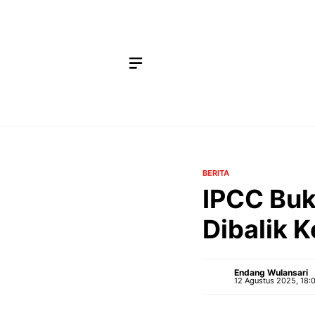
Langsung
ke
isi
BERITA
IPCC Buk
Dibalik 
Endang Wulansari
12 Agustus 2025, 18: