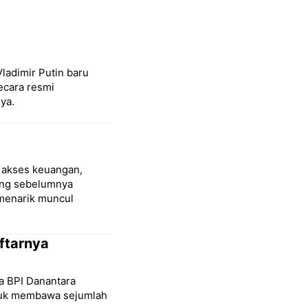
Vladimir Putin baru
ecara resmi
ya.
p akses keuangan,
ang sebelumnya
menarik muncul
ftarnya
 BPI Danantara
tuk membawa sejumlah