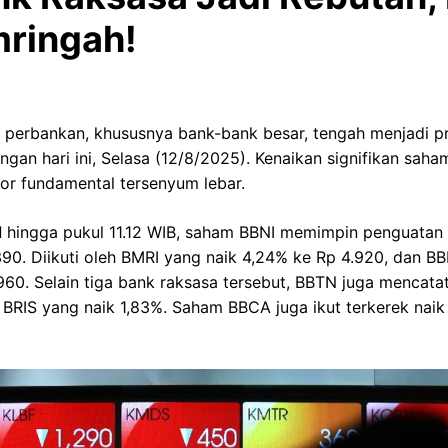
ringah!
 perbankan, khususnya bank-bank besar, tengah menjadi p
an hari ini, Selasa (12/8/2025). Kenaikan signifikan saha
or fundamental tersenyum lebar.
d
hingga pukul 11.12 WIB, saham BBNI memimpin penguatan
390. Diikuti oleh BMRI yang naik 4,24% ke Rp 4.920, dan B
60. Selain tiga bank raksasa tersebut, BBTN juga mencata
 BRIS yang naik 1,83%. Saham BBCA juga ikut terkerek nai