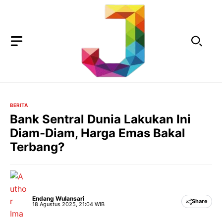
Langsung
ke
isi
BERITA
Bank Sentral Dunia Lakukan Ini
Diam-Diam, Harga Emas Bakal
Terbang?
Endang Wulansari
Share
18 Agustus 2025, 21:04 WIB