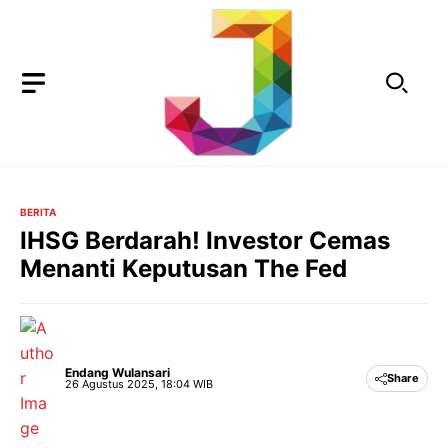
Langsung
ke
isi
BERITA
IHSG Berdarah! Investor Cemas
Menanti Keputusan The Fed
Endang Wulansari
Share
26 Agustus 2025, 18:04 WIB