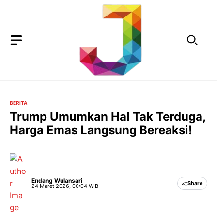
Langsung
ke
isi
BERITA
Trump Umumkan Hal Tak Terduga,
Harga Emas Langsung Bereaksi!
Endang Wulansari
Share
24 Maret 2026, 00:04 WIB