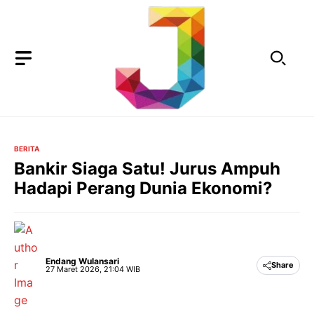
Langsung
ke
isi
BERITA
Bankir Siaga Satu! Jurus Ampuh
Hadapi Perang Dunia Ekonomi?
Endang Wulansari
Share
27 Maret 2026, 21:04 WIB