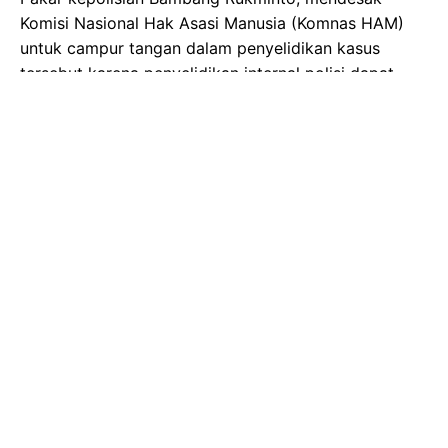
Komisi Nasional Hak Asasi Manusia (Komnas HAM)
untuk campur tangan dalam penyelidikan kasus
tersebut karena penyelidikan internal polisi dapat
ditunggangi dengan konflik kepentingan.
Dia juga menyarankan Polisi Nasional untuk
melengkapi semua petugas yang bertugas dengan
kamera tubuh untuk memastikan transparansi dan
akuntabilitas atas tindakan mereka.
“Peraturan yang berlaku mengharuskan semua
petugas polisi untuk menembakkan tembakan
peringatan ke udara sebelum menembakkan senjata
mereka ke manusia. Bahkan jika mereka memutuskan
untuk menembak penjahat, polisi harus menembak
untuk menghentikan mereka daripada membunuh
mereka,” kata Bambang pada hari Selasa (26/11)