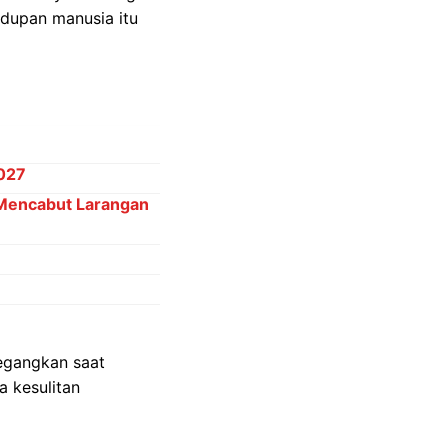
idupan manusia itu
2027
 Mencabut Larangan
egangkan saat
a kesulitan