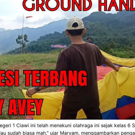
geri 1 Ciawi ini telah menekuni olahraga ini sejak kelas 6 
alau sudah biasa mah," ujar Maryam, menggambarkan penga