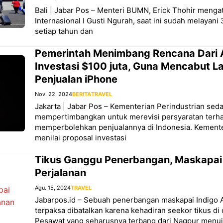
Bali | Jabar Pos – Menteri BUMN, Erick Thohir menga
Internasional I Gusti Ngurah, saat ini sudah melayan
setiap tahun dan
Pemerintah Menimbang Rencana Dari 
Investasi $100 juta, Guna Mencabut L
Penjualan iPhone
Nov. 22, 2024
BERITA
TRAVEL
Jakarta | Jabar Pos – Kementerian Perindustrian sed
mempertimbangkan untuk merevisi persyaratan terh
memperbolehkan penjualannya di Indonesia. Kemente
menilai proposal investasi
Tikus Ganggu Penerbangan, Maskapai 
Perjalanan
Agu. 15, 2024
TRAVEL
Jabarpos.id – Sebuah penerbangan maskapai Indigo Ai
terpaksa dibatalkan karena kehadiran seekor tikus di
Pesawat yang seharusnya terbang dari Nagpur menu