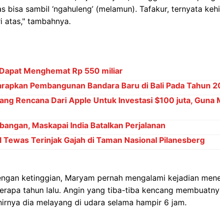
as bisa sambil ‘ngahuleng’ (melamun). Tafakur, ternyata keh
ri atas," tambahnya.
 Dapat Menghemat Rp 550 miliar
arapkan Pembangunan Bandara Baru di Bali Pada Tahun 
ng Rencana Dari Apple Untuk Investasi $100 juta, Guna
angan, Maskapai India Batalkan Perjalanan
ol Tewas Terinjak Gajah di Taman Nasional Pilanesberg
engan ketinggian, Maryam pernah mengalami kejadian men
erapa tahun lalu. Angin yang tiba-tiba kencang membuatny
irnya dia melayang di udara selama hampir 6 jam.