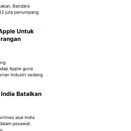
takan, Bandara
i 32 juta penumpang
Apple Untuk
arangan
ang
adap Apple guna
rian Industri sedang
India Batalkan
rlines asal India
 dalam pesawat.
ju