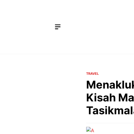
Langsung
ke
isi
TRAVEL
Menakluk
Kisah Ma
Tasikmal