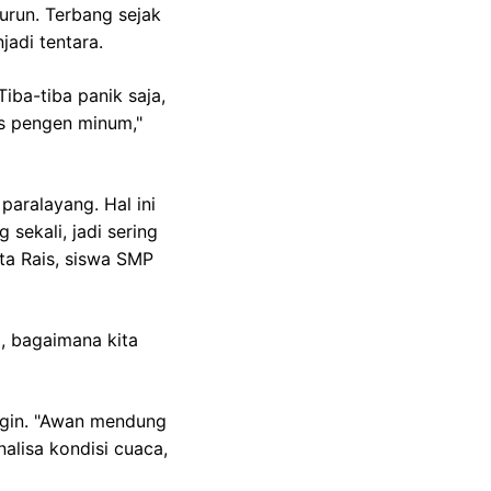
turun. Terbang sejak
adi tentara.
iba-tiba panik saja,
us pengen minum,"
aralayang. Hal ini
 sekali, jadi sering
ta Rais, siswa SMP
, bagaimana kita
ngin. "Awan mendung
nalisa kondisi cuaca,